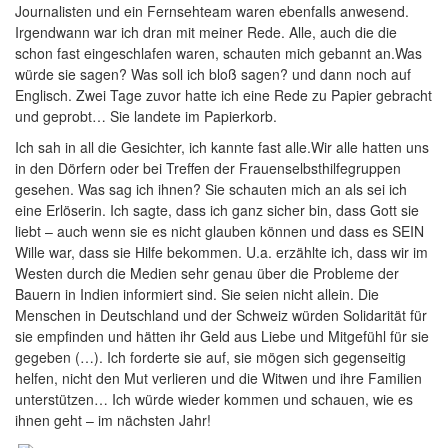
Journalisten und ein Fernsehteam waren ebenfalls anwesend.
Irgendwann war ich dran mit meiner Rede. Alle, auch die die
schon fast eingeschlafen waren, schauten mich gebannt an.Was
würde sie sagen? Was soll ich bloß sagen? und dann noch auf
Englisch. Zwei Tage zuvor hatte ich eine Rede zu Papier gebracht
und geprobt… Sie landete im Papierkorb.
Ich sah in all die Gesichter, ich kannte fast alle.Wir alle hatten uns
in den Dörfern oder bei Treffen der Frauenselbsthilfegruppen
gesehen. Was sag ich ihnen? Sie schauten mich an als sei ich
eine Erlöserin. Ich sagte, dass ich ganz sicher bin, dass Gott sie
liebt – auch wenn sie es nicht glauben können und dass es SEIN
Wille war, dass sie Hilfe bekommen. U.a. erzählte ich, dass wir im
Westen durch die Medien sehr genau über die Probleme der
Bauern in Indien informiert sind. Sie seien nicht allein. Die
Menschen in Deutschland und der Schweiz würden Solidarität für
sie empfinden und hätten ihr Geld aus Liebe und Mitgefühl für sie
gegeben (…). Ich forderte sie auf, sie mögen sich gegenseitig
helfen, nicht den Mut verlieren und die Witwen und ihre Familien
unterstützen… Ich würde wieder kommen und schauen, wie es
ihnen geht – im nächsten Jahr!