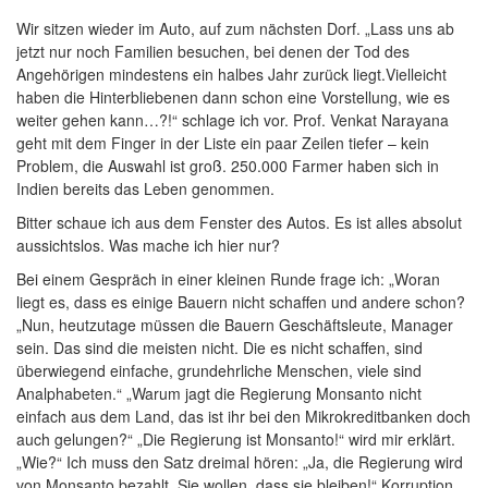
Wir sitzen wieder im Auto, auf zum nächsten Dorf. „Lass uns ab
jetzt nur noch Familien besuchen, bei denen der Tod des
Angehörigen mindestens ein halbes Jahr zurück liegt.Vielleicht
haben die Hinterbliebenen dann schon eine Vorstellung, wie es
weiter gehen kann…?!“ schlage ich vor. Prof. Venkat Narayana
geht mit dem Finger in der Liste ein paar Zeilen tiefer – kein
Problem, die Auswahl ist groß. 250.000 Farmer haben sich in
Indien bereits das Leben genommen.
Bitter schaue ich aus dem Fenster des Autos. Es ist alles absolut
aussichtslos. Was mache ich hier nur?
Bei einem Gespräch in einer kleinen Runde frage ich: „Woran
liegt es, dass es einige Bauern nicht schaffen und andere schon?
„Nun, heutzutage müssen die Bauern Geschäftsleute, Manager
sein. Das sind die meisten nicht. Die es nicht schaffen, sind
überwiegend einfache, grundehrliche Menschen, viele sind
Analphabeten.“ „Warum jagt die Regierung Monsanto nicht
einfach aus dem Land, das ist ihr bei den Mikrokreditbanken doch
auch gelungen?“ „Die Regierung ist Monsanto!“ wird mir erklärt.
„Wie?“ Ich muss den Satz dreimal hören: „Ja, die Regierung wird
von Monsanto bezahlt. Sie wollen, dass sie bleiben!“ Korruption