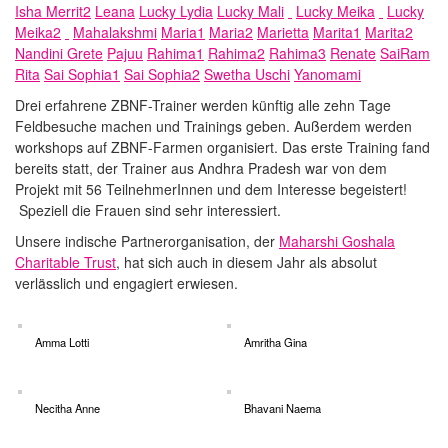
Isha Merrit2
Leana
Lucky Lydia
Lucky Mali
Lucky Meika
Lucky
Meika2
Mahalakshmi
Maria1
Maria2
Marietta
Marita1
Marita2
Nandini Grete
Pajuu
Rahima1
Rahima2
Rahima3
Renate
SaiRam
Rita
Sai Sophia1
Sai Sophia2
Swetha Uschi
Yanomami
Drei erfahrene ZBNF-Trainer werden künftig alle zehn Tage
Feldbesuche machen und Trainings geben. Außerdem werden
workshops auf ZBNF-Farmen organisiert. Das erste Training fand
bereits statt, der Trainer aus Andhra Pradesh war von dem
Projekt mit 56 TeilnehmerInnen und dem Interesse begeistert!
Speziell die Frauen sind sehr interessiert.
Unsere indische Partnerorganisation, der
Maharshi Goshala
Charitable Trust
, hat sich auch in diesem Jahr als absolut
verlässlich und engagiert erwiesen.
Amma Lotti
Amritha Gina
Necitha Anne
Bhavani Naema