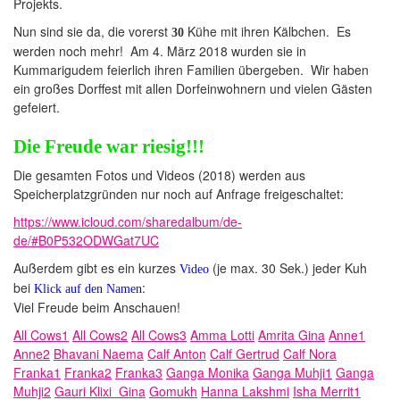
Projekts.
Nun sind sie da, die vorerst
Kühe
mit ihren Kälbchen. Es
30
werden noch mehr! Am 4. März 2018 wurden sie in
Kummarigudem feierlich ihren Familien übergeben. Wir haben
ein großes Dorffest mit allen Dorfeinwohnern und vielen Gästen
gefeiert.
Die Freude war riesig!!!
Die gesamten Fotos und Videos (2018) werden aus
Speicherplatzgründen nur noch auf Anfrage freigeschaltet:
https://www.icloud.com/sharedalbum/de-
de/#B0P532ODWGat7UC
Außerdem gibt es ein kurzes
(je max. 30 Sek.) jeder Kuh
Video
bei
:
Klick auf den Namen
Viel Freude beim Anschauen!
All Cows1
All Cows2
All Cows3
Amma Lotti
Amrita Gina
Anne1
Anne2
Bhavani Naema
Calf Anton
Calf Gertrud
Calf Nora
Franka1
Franka2
Franka3
Ganga Monika
Ganga Muhji1
Ganga
Muhji2
Gauri Klixi
Gina
Gomukh
Hanna Lakshmi
Isha Merrit1