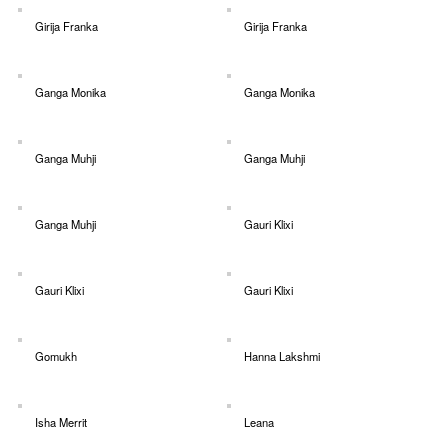
Girija Franka
Girija Franka
Ganga Monika
Ganga Monika
Ganga Muhji
Ganga Muhji
Ganga Muhji
Gauri Klixi
Gauri Klixi
Gauri Klixi
Gomukh
Hanna Lakshmi
Isha Merrit
Leana