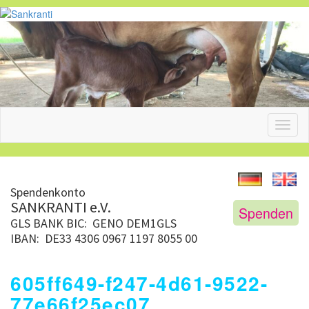
Toggl
naviga
Spendenkonto
SANKRANTI e.V.
Spenden
GLS BANK
BIC: GENO DEM1GLS
IBAN: DE33 4306 0967 1197 8055 00
605ff649-f247-4d61-9522-
77e66f25ec07