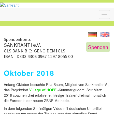
Toggl
naviga
Spendenkonto
SANKRANTI e.V.
Spenden
GLS BANK
BIC: GENO DEM1GLS
IBAN: DE33 4306 0967 1197 8055 00
Oktober 2018
Anfang Oktober besuchte Rita Baum, Mitglied von Sankranti e.V.,
das Projektdorf
Village of HOPE
-Kummarigudem. Seit März
2018 coachen drei erfahrene, hiesige Trainer dreimal monatlich
die Farmer in der neuen ZBNF Methode.
In dem folgenden 2-minütigen Video mit deutschen Untertiteln
spricht sie mit einem der Trainer über den aktuellen Stand.