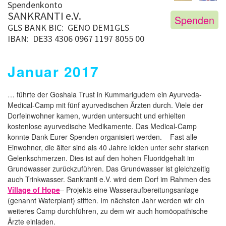
Spendenkonto
SANKRANTI e.V.
Spenden
GLS BANK
BIC: GENO DEM1GLS
IBAN: DE33 4306 0967 1197 8055 00
Januar 2017
… führte der Goshala Trust in Kummarigudem ein Ayurveda-
Medical-Camp mit fünf ayurvedischen Ärzten durch. Viele der
Dorfeinwohner kamen, wurden untersucht und erhielten
kostenlose ayurvedische Medikamente. Das Medical-Camp
konnte Dank Eurer Spenden organisiert werden. Fast alle
Einwohner, die älter sind als 40 Jahre leiden unter sehr starken
Gelenkschmerzen. Dies ist auf den hohen Fluoridgehalt im
Grundwasser zurückzuführen. Das Grundwasser ist gleichzeitig
auch Trinkwasser. Sankranti e.V. wird dem Dorf im Rahmen des
Village of Hope
– Projekts eine Wasseraufbereitungsanlage
(genannt Waterplant) stiften. Im nächsten Jahr werden wir ein
weiteres Camp durchführen, zu dem wir auch homöopathische
Ärzte einladen.